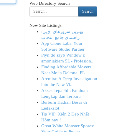
Web Directory Search
Search
New Site Listings
بهترین سرورهای اچ‌پی:
راهنمای جامع انتخاب
App Clone Labs: Your
Software Studio Partner
Płyn do szyb Window z
amoniakiem 5L - Profesjon...
Finding Affordable Movers
Near Me in Deltona, FL
Arcmira: A Deep Investigation
into the New Vi...
Akses Tepat4d : Panduan
Lengkap dan Terbaru
Berburu Hadiah Besar di
Ledakslot!
Tip VIP: Xiên 2 Đẹp Nhất
Hôm nay !
Great White Monster Spores:
Your Guide to Power...