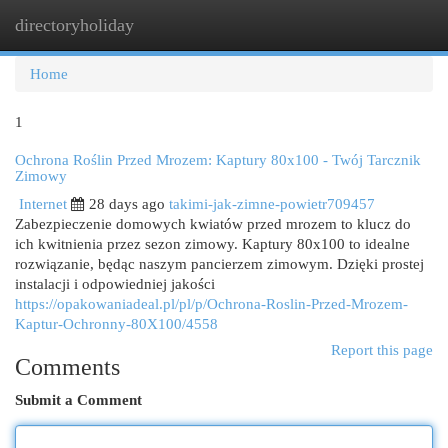
directoryholiday
Togg
navi
Home
1
Ochrona Roślin Przed Mrozem: Kaptury 80x100 - Twój Tarcznik
Zimowy
Internet
28 days ago
takimi-jak-zimne-powietr709457
Zabezpieczenie domowych kwiatów przed mrozem to klucz do
ich kwitnienia przez sezon zimowy. Kaptury 80x100 to idealne
rozwiązanie, będąc naszym pancierzem zimowym. Dzięki prostej
instalacji i odpowiedniej jakości
https://opakowaniadeal.pl/pl/p/Ochrona-Roslin-Przed-Mrozem-
Kaptur-Ochronny-80X100/4558
Report this page
Comments
Submit a Comment