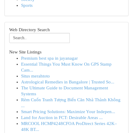
Sports
Web Directory Search
New Site Listings
Premium best spa in jayanagar
Essential Things You Must Know On GPS Stamp
Cam...
Situs merahtoto
Astrological Remedies in Bangalore | Trusted So...
The Ultimate Guide to Document Management
Systems
Rèm Cuốn Tranh Tượng Biến Căn Nhà Thành Không
...
Smart Pricing Solutions: Maximize Your Indepen...
Land for Auction in FCT: Desirable Areas ...
MRCOOL HCMP4248CFOA ProDirect Series 42K–
48K BT...