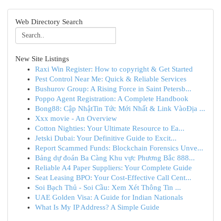
Web Directory Search
New Site Listings
Raxi Win Register: How to copyright & Get Started
Pest Control Near Me: Quick & Reliable Services
Bushurov Group: A Rising Force in Saint Petersb...
Poppo Agent Registration: A Complete Handbook
Bong88: Cập NhậtTin Tức Mới Nhất & Link VàoĐịa ...
Xxx movie - An Overview
Cotton Nighties: Your Ultimate Resource to Ea...
Jetski Dubai: Your Definitive Guide to Excit...
Report Scammed Funds: Blockchain Forensics Unve...
Bảng dự đoán Ba Càng Khu vực Phương Bắc 888...
Reliable A4 Paper Suppliers: Your Complete Guide
Seat Leasing BPO: Your Cost-Effective Call Cent...
Soi Bạch Thủ - Soi Cầu: Xem Xét Thông Tin ...
UAE Golden Visa: A Guide for Indian Nationals
What Is My IP Address? A Simple Guide