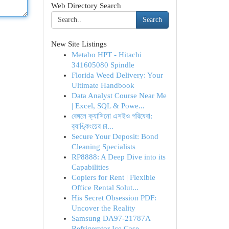
Web Directory Search
Search
New Site Listings
Metabo HPT - Hitachi
341605080 Spindle
Florida Weed Delivery: Your
Ultimate Handbook
Data Analyst Course Near Me
| Excel, SQL & Powe...
বেঙ্গলে ক্যাসিনো এসইও পরিষেবা:
র‍্যাঙ্কিংয়ের চা...
Secure Your Deposit: Bond
Cleaning Specialists
RP8888: A Deep Dive into its
Capabilities
Copiers for Rent | Flexible
Office Rental Solut...
His Secret Obsession PDF:
Uncover the Reality
Samsung DA97-21787A
Refrigerator Ice Case