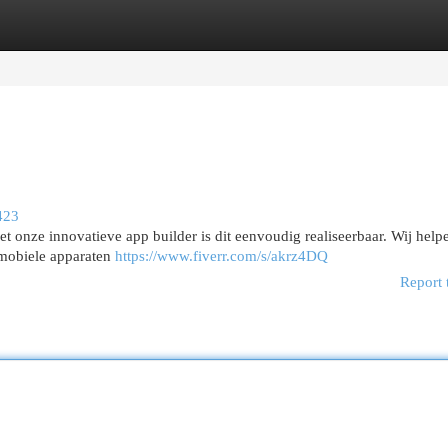
egories
Register
Login
423
 onze innovatieve app builder is dit eenvoudig realiseerbaar. Wij helpe
 mobiele apparaten
https://www.fiverr.com/s/akrz4DQ
Report 