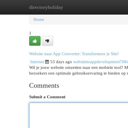
directoryholiday
Home
New Site Listings
Add Site
Cat
Home
1
Website naar App Converter: Transformeer je Site!
Internet
53 days ago
websitetoappdevelopment708
Wil je jouw website omzetten naar een mobiele tool? Met
bezoekers een optimale gebruikservaring te bieden op
Comments
Submit a Comment