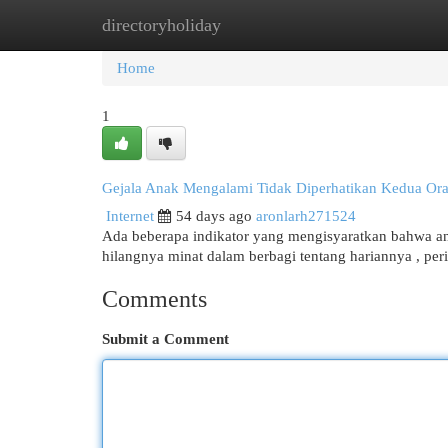
directoryholiday
Home
New Site Listings
Add Site
Cat
Home
1
Gejala Anak Mengalami Tidak Diperhatikan Kedua Ora
Internet
54 days ago
aronlarh271524
Ada beberapa indikator yang mengisyaratkan bahwa ana
hilangnya minat dalam berbagi tentang hariannya , pe
Comments
Submit a Comment