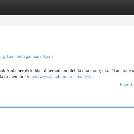
egories
Register
Login
ng Tua : Sebagaimana Apa ?
k Anda berpikir tidak diperhatikan oleh kedua orang tua. Di antarany
rilaku menutup
https://www.katabundarosnia.my.id
Report 