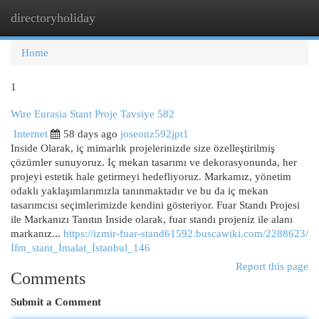
directoryholiday
Togg
navi
Home
1
Wire Eurasia Stant Proje Tavsiye 582
Internet
58 days ago
joseonz592jpt1
Inside Olarak, iç mimarlık projelerinizde size özelleştirilmiş
çözümler sunuyoruz. İç mekan tasarımı ve dekorasyonunda, her
projeyi estetik hale getirmeyi hedefliyoruz. Markamız, yönetim
odaklı yaklaşımlarımızla tanınmaktadır ve bu da iç mekan
tasarımcısı seçimlerimizde kendini gösteriyor. Fuar Standı Projesi
ile Markanızı Tanıtın Inside olarak, fuar standı projeniz ile alanı
markanız...
https://izmir-fuar-stand61592.buscawiki.com/2288623/
İfm_stant_İmalat_İstanbul_146
Report this page
Comments
Submit a Comment