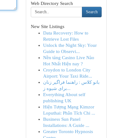
Web Directory Search
Search
New Site Listings
Data Recovery: How to
Retrieve Lost Files
Unlock the Night Sky: Your
Guide to Observi...
Nền tảng Casino Live Nào
Hot Nhất Hiện nay ?
Croydon to London City
Airport: Your Taxi Ride...
بانو کلاس : راهنما فراگیر زنان
برای شیوه ز...
Everything About self
publishing UK
Hiện Tượng Mạng Kimzor
Loputhai: Phân Tích Chi ...
Business Sun Panel
Installations: A Guide ...
Greater Toronto Hypnosis
Centre