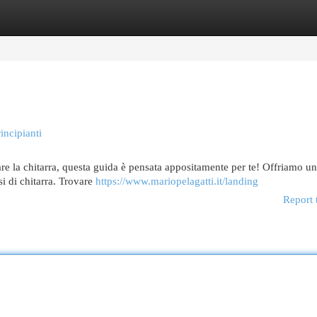
egories
Register
Login
incipianti
are la chitarra, questa guida è pensata appositamente per te! Offriamo u
si di chitarra. Trovare
https://www.mariopelagatti.it/landing
Report 