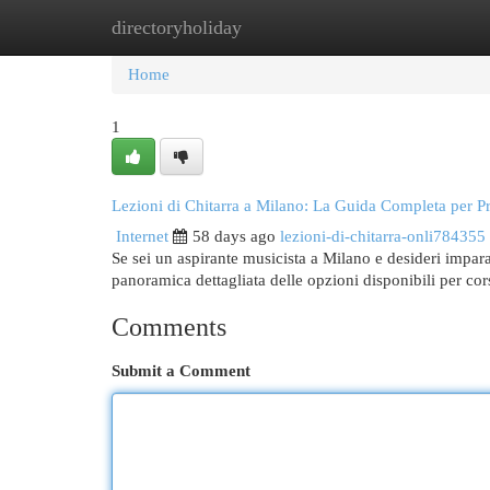
directoryholiday
Home
New Site Listings
Add Site
Cat
Home
1
Lezioni di Chitarra a Milano: La Guida Completa per Pr
Internet
58 days ago
lezioni-di-chitarra-onli784355
Se sei un aspirante musicista a Milano e desideri impar
panoramica dettagliata delle opzioni disponibili per cor
Comments
Submit a Comment