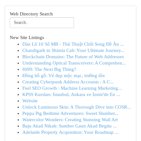
Web Directory Search
New Site Listings
Dàn Lô 10 Số MB - Thủ Thuật Chốt Song Đề Ăn ...
Chandigarh to Shimla Cab: Your Ultimate Journey...
Blockchain Domains: The Future of Web Addresses
Understanding Optical Transceivers: A Comprehen...
Hi99: The Next Big Thing?
Đồng hồ gỗ: Vẻ đẹp mộc mạc, trường tồn
Creating Cyberpunk Address Accounts : A C...
Fuel SEO Growth : Machine Learning Marketing...
KPSS Kursları: İstanbul, Ankara ve İzmir'de En ...
Website
Unlock Luminous Skin: A Thorough Dive into COSR...
Peppa Pig Bedtime Adventures: Sweet Slumber...
Watercolor Wonders: Creating Stunning Wall Art
Baju Akad Nikah: Sumber Gaun Akad Begitu ...
Adelaide Property Acquisition: Your Roadmap ...