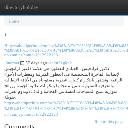
directoryholiday
Togg
navi
Home
1
Https://abadiperfum.com/ar/%D8%AF%D9%83%D8%AA%D9%8
%D9%81%D8%B1%D8%A7%D9%86%D8%AC%D9%8A%D8%B
dr-vranjes/brand-1012922123
Internet
57 days ago
ian2n31gkn2
دكتور فرانجيس - العبادي للعطور: هي علامة دكتور فرانجيس
الإيطالية الفاخرة المتخصصة في العطور المنزلية ومعطرات الأجواء
الراقية، وتشتهر بابتكار تركيبات عطرية مستوحاة من الأناقة الإيطالية
والحرفية التقليدية. تتميز منتجاتها بمكونات عالية الجودة وروائح
متوازنة تمنح المساحات لمسة من الفخامة والدفء وتدوم لفترات
طويلة.
https://abadiperfum.com/ar/%D8%AF%D9%83%D8%AA%D9%8
%D9%81%D8%B1%D8%A7%D9%86%D8%AC%D9%8A%D8%B
dr-vranjes/brand-1012922123
Report this page
Comments