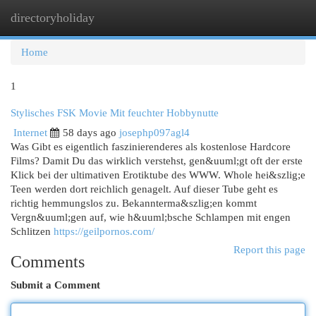
directoryholiday
Togg
navi
Home
1
Stylisches FSK Movie Mit feuchter Hobbynutte
Internet
58 days ago
josephp097agl4
Was Gibt es eigentlich faszinierenderes als kostenlose Hardcore
Films? Damit Du das wirklich verstehst, gen&uuml;gt oft der erste
Klick bei der ultimativen Erotiktube des WWW. Whole hei&szlig;e
Teen werden dort reichlich genagelt. Auf dieser Tube geht es
richtig hemmungslos zu. Bekannterma&szlig;en kommt
Vergn&uuml;gen auf, wie h&uuml;bsche Schlampen mit engen
Schlitzen
https://geilpornos.com/
Report this page
Comments
Submit a Comment