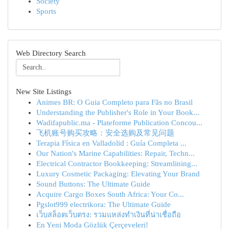
Society
Sports
Web Directory Search
New Site Listings
Animes BR: O Guia Completo para Fãs no Brasil
Understanding the Publisher's Role in Your Book...
Wadifapublic.ma - Plateforme Publication Concou...
飞机账号购买攻略：安全选购及常见问题
Terapia Física en Valladolid : Guía Completa ...
Our Nation's Marine Capabilities: Repair, Techn...
Electrical Contractor Bookkeeping: Streamlining...
Luxury Cosmetic Packaging: Elevating Your Brand
Sound Buttons: The Ultimate Guide
Acquire Cargo Boxes South Africa: Your Co...
Pgslot999 electrikora: The Ultimate Guide
เว็บสล็อตเว็บตรง: รวมแหล่งทำเงินที่น่าเชื่อถือ
En Yeni Moda Gözlük Çerçeveleri!