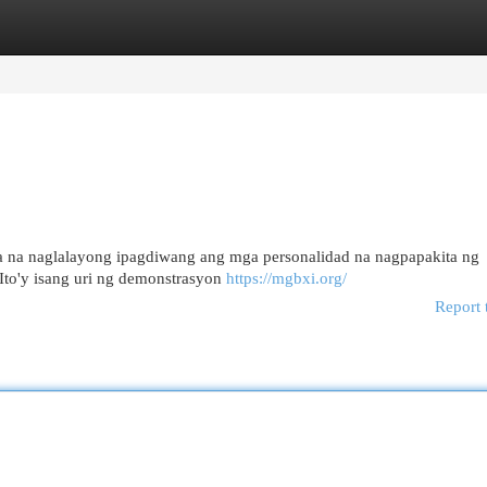
egories
Register
Login
a na naglalayong ipagdiwang ang mga personalidad na nagpapakita ng
 Ito'y isang uri ng demonstrasyon
https://mgbxi.org/
Report 