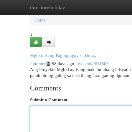
directoryholiday
Home
New Site Listings
Add Site
Cat
Home
1
Mgbxi: Isang Pagpupugay sa Husay
Internet
58 days ago
joycedmaf611603
Ang Proyekto Mgbxi ay isang makabuluhang inisyatib
pambihirang galing sa iba't ibang larangan ng lipunan.
Comments
Submit a Comment