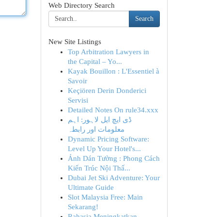
Web Directory Search
Search
New Site Listings
Top Arbitration Lawyers in
the Capital – Yo...
Kayak Bouillon : L'Essentiel à
Savoir
Keçiören Derin Donderici
Servisi
Detailed Notes On rule34.xxx
ڈی ایچ ایل لاہور: اہم
معلومات اور رابطہ
Dynamic Pricing Software:
Level Up Your Hotel's...
Ảnh Dán Tường : Phong Cách
Kiến Trúc Nội Thấ...
Dubai Jet Ski Adventure: Your
Ultimate Guide
Slot Malaysia Free: Main
Sekarang!
Rahasia Meningkatkan