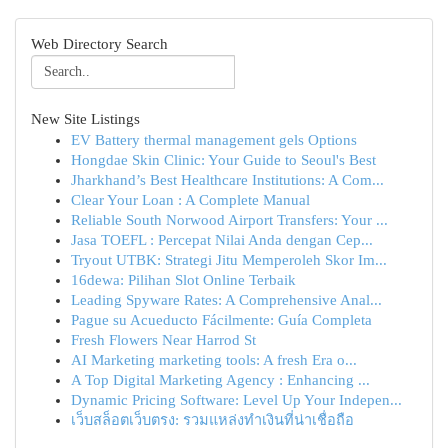
Web Directory Search
New Site Listings
EV Battery thermal management gels Options
Hongdae Skin Clinic: Your Guide to Seoul's Best
Jharkhand’s Best Healthcare Institutions: A Com...
Clear Your Loan : A Complete Manual
Reliable South Norwood Airport Transfers: Your ...
Jasa TOEFL : Percepat Nilai Anda dengan Cep...
Tryout UTBK: Strategi Jitu Memperoleh Skor Im...
16dewa: Pilihan Slot Online Terbaik
Leading Spyware Rates: A Comprehensive Anal...
Pague su Acueducto Fácilmente: Guía Completa
Fresh Flowers Near Harrod St
AI Marketing marketing tools: A fresh Era o...
A Top Digital Marketing Agency : Enhancing ...
Dynamic Pricing Software: Level Up Your Indepen...
เว็บสล็อตเว็บตรง: รวมแหล่งทำเงินที่น่าเชื่อถือ