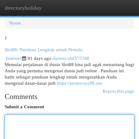
directoryholiday
Togg
navi
Home
1
Slot88: Panduan Lengkap untuk Pemula
Internet
81 days ago
darrenvzhd575788
Memulai perjalanan di dunia Slot88 bisa jadi agak menantang bagi
Anda yang pertama mengenal dunia judi online . Panduan ini
hadir sebagai panduan lengkap untuk mengarahkan Anda
mengenal dasar-dasar judi
https://pestavoxy88.site
Report this page
Comments
Submit a Comment