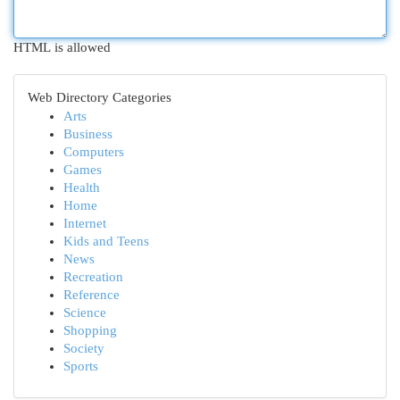
HTML is allowed
Web Directory Categories
Arts
Business
Computers
Games
Health
Home
Internet
Kids and Teens
News
Recreation
Reference
Science
Shopping
Society
Sports