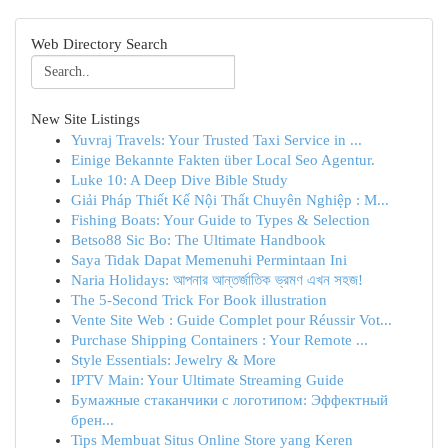
Web Directory Search
New Site Listings
Yuvraj Travels: Your Trusted Taxi Service in ...
Einige Bekannte Fakten über Local Seo Agentur.
Luke 10: A Deep Dive Bible Study
Giải Pháp Thiết Kế Nội Thất Chuyên Nghiệp : M...
Fishing Boats: Your Guide to Types & Selection
Betso88 Sic Bo: The Ultimate Handbook
Saya Tidak Dapat Memenuhi Permintaan Ini
Naria Holidays: আপনার আন্তর্জাতিক ভ্রমণ এখন সহজ!
The 5-Second Trick For Book illustration
Vente Site Web : Guide Complet pour Réussir Vot...
Purchase Shipping Containers : Your Remote ...
Style Essentials: Jewelry & More
IPTV Main: Your Ultimate Streaming Guide
Бумажные стаканчики с логотипом: Эффектный
брен...
Tips Membuat Situs Online Store yang Keren