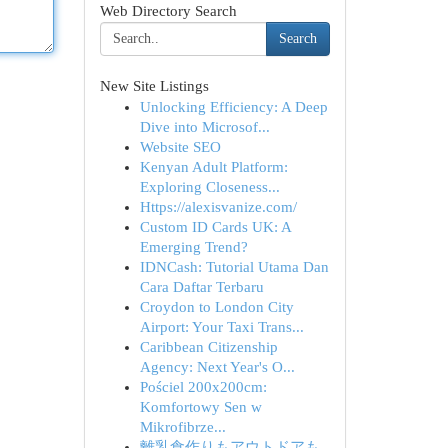
Web Directory Search
Search
New Site Listings
Unlocking Efficiency: A Deep
Dive into Microsof...
Website SEO
Kenyan Adult Platform:
Exploring Closeness...
Https://alexisvanize.com/
Custom ID Cards UK: A
Emerging Trend?
IDNCash: Tutorial Utama Dan
Cara Daftar Terbaru
Croydon to London City
Airport: Your Taxi Trans...
Caribbean Citizenship
Agency: Next Year's O...
Pościel 200x200cm:
Komfortowy Sen w
Mikrofibrze...
離乳食作りもアウトドアも