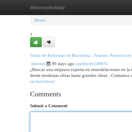
directoryholiday
Home
New Site Listings
Add Site
Cat
Home
1
Firma de Reformas en Barcelona : Nuestro Proyecto en
Internet
89 days ago
zaynbydo149876
¿Buscas una empresa experta en remodelaciones en la C
desde modestas obras hasta grandes obras . Contamos
en-barcelona/
Comments
Submit a Comment