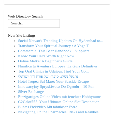
Web Directory Search
New Site Listings
Social Network Trending Updates On Hyderabad to...
Transform Your Spiritual Journey : A Yoga T...
Commercial This Beer Handbook : Suppliers ...
Know Your Car's Worth Right Now
Online Matka: A Beginner's Guide
Planifica tu Aventura Europea: La Guía Definitiva
Top Oral Clinics in Udaipur: Find Your Go...
נתנאל נשיא: סיפורו של פורץ דרך ישראלי
Hotel Tropea Sul Mare: Your Seaside Escape
Innowacyjny Spryskiwacz Do Ogrodu – 10 Fun...
Silver Exchange
Einzigartiges Online Video mit feuchter Hobbynutte
G2Gslot555: Your Ultimate Online Slot Destination
Buntes Fickvideo Mit tabuloser Fotze
Navigating Online Pharmacies: Risks and Realities