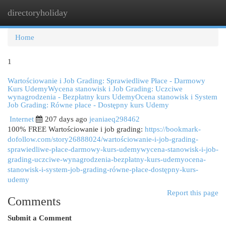
directoryholiday
Togg
navi
Home
1
Wartościowanie i Job Grading: Sprawiedliwe Płace - Darmowy
Kurs UdemyWycena stanowisk i Job Grading: Uczciwe
wynagrodzenia - Bezpłatny kurs UdemyOcena stanowisk i System
Job Grading: Równe płace - Dostępny kurs Udemy
Internet
207 days ago
jeaniaeq298462
100% FREE Wartościowanie i job grading:
https://bookmark-
dofollow.com/story26888024/wartościowanie-i-job-grading-
sprawiedliwe-płace-darmowy-kurs-udemywycena-stanowisk-i-job-
grading-uczciwe-wynagrodzenia-bezpłatny-kurs-udemyocena-
stanowisk-i-system-job-grading-równe-płace-dostępny-kurs-
udemy
Report this page
Comments
Submit a Comment