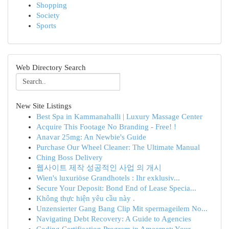
Shopping
Society
Sports
Web Directory Search
New Site Listings
Best Spa in Kammanahalli | Luxury Massage Center
Acquire This Footage No Branding - Free! !
Anavar 25mg: An Newbie's Guide
Purchase Our Wheel Cleaner: The Ultimate Manual
Ching Boss Delivery
웹사이트 제작 성공적인 사업 의 개시
Wien's luxuriöse Grandhotels : Ihr exklusiv...
Secure Your Deposit: Bond End of Lease Specia...
Không thực hiện yêu cầu này .
Unzensierter Gang Bang Clip Mit spermageilem No...
Navigating Debt Recovery: A Guide to Agencies