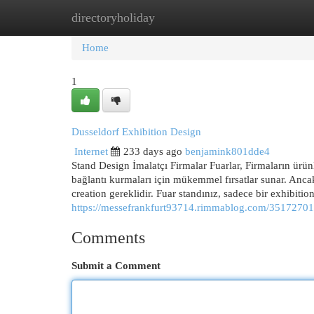
directoryholiday
Home
New Site Listings
Add Site
Cat
Home
1
Dusseldorf Exhibition Design
Internet
233 days ago
benjamink801dde4
Stand Design İmalatçı Firmalar Fuarlar, Firmaların ürünler
bağlantı kurmaları için mükemmel fırsatlar sunar. Ancak
creation gereklidir. Fuar standınız, sadece bir exhibitio
https://messefrankfurt93714.rimmablog.com/35172701/d
Comments
Submit a Comment