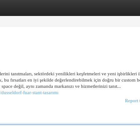
egories
Register
Login
ini tanıtmaları, sektördeki yenilikleri keşfetmeleri ve yeni işbirlikleri i
, bu fırsatları en iyi şekilde değerlendirebilmek için doğru bir custom 
n space değil, aynı zamanda markanızı ve hizmetlerinizi tanıt...
usseldorf-fuar-stant-tasarımı
Report 