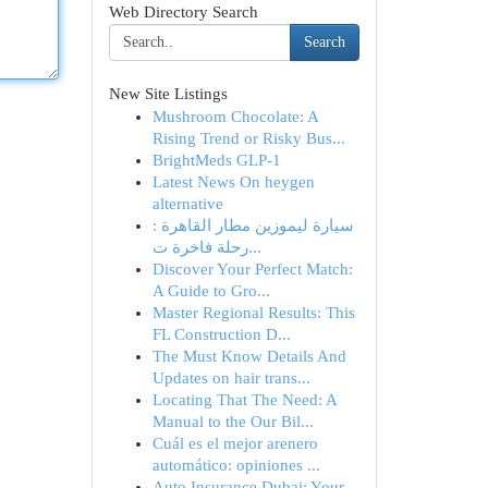
Web Directory Search
Search
New Site Listings
Mushroom Chocolate: A
Rising Trend or Risky Bus...
BrightMeds GLP-1
Latest News On heygen
alternative
سيارة ليموزين مطار القاهرة :
رحلة فاخرة ت...
Discover Your Perfect Match:
A Guide to Gro...
Master Regional Results: This
FL Construction D...
The Must Know Details And
Updates on hair trans...
Locating That The Need: A
Manual to the Our Bil...
Cuál es el mejor arenero
automático: opiniones ...
Auto Insurance Dubai: Your