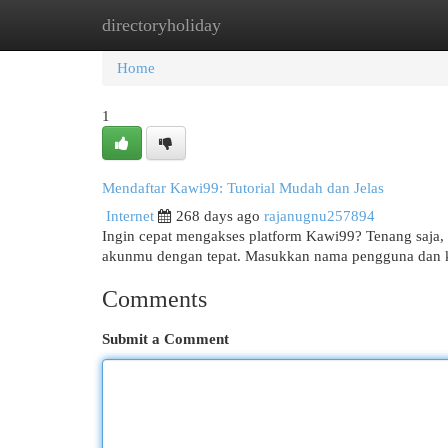
directoryholiday
Home
New Site Listings
Add Site
Cat
Home
1
Mendaftar Kawi99: Tutorial Mudah dan Jelas
Internet
268 days ago
rajanugnu257894
Ingin cepat mengakses platform Kawi99? Tenang saja,
akunmu dengan tepat. Masukkan nama pengguna dan kata
Comments
Submit a Comment