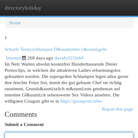
directoryholiday
Togg
navi
Home
1
Scharfe Teenyschlampen D&uuml;rfen v&ouml;geln
Internet
268 days ago
davidu321lub0
Im Netz Warten absolut kostenfrei Hunderttausende Dreier
Pornoclips, in welchen die attraktiven Ladies erbarmungslos
geknattert werden. Die supergeilen Schlampen legen allzu gerne
ihre feuchte Fotze frei, damit der gut gebaute Chef sie richtig
rannimmt. Grunds&auml;tzlich m&uuml;sste gentleman auf
intestine Gl&uuml;ck sehenswerte Sex Videos ansehen. Die
willigsten Cougars gibt es in
https://greatporn.tube/
Report this page
Comments
Submit a Comment