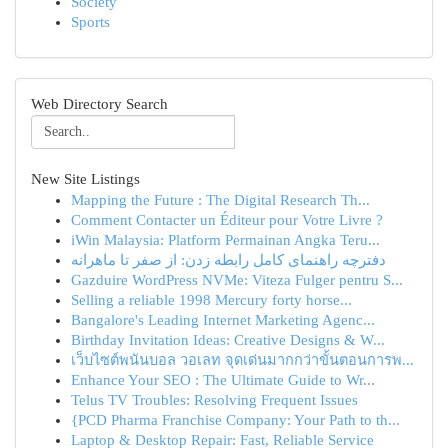
Society
Sports
Web Directory Search
New Site Listings
Mapping the Future : The Digital Research Th...
Comment Contacter un Éditeur pour Votre Livre ?
iWin Malaysia: Platform Permainan Angka Teru...
دفترچه راهنمای کامل رابطه زدن: از صفر تا ماهرانه
Gazduire WordPress NVMe: Viteza Fulger pentru S...
Selling a reliable 1998 Mercury forty horse...
Bangalore's Leading Internet Marketing Agenc...
Birthday Invitation Ideas: Creative Designs & W...
เว็บไซต์พนันบอล วอเลท จุดเด่นมากกว่าขั้นตอนการพ...
Enhance Your SEO : The Ultimate Guide to Wr...
Telus TV Troubles: Resolving Frequent Issues
{PCD Pharma Franchise Company: Your Path to th...
Laptop & Desktop Repair: Fast, Reliable Service