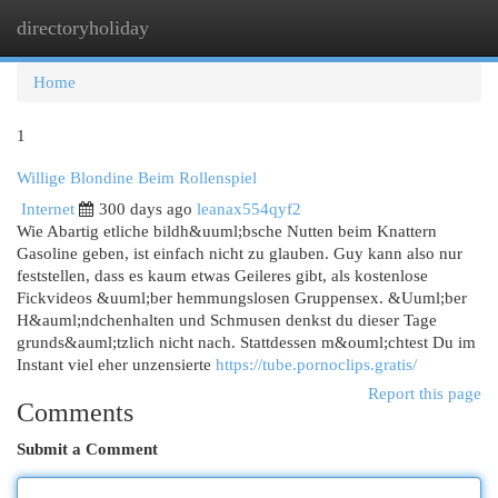
directoryholiday
Togg
navi
Home
1
Willige Blondine Beim Rollenspiel
Internet
300 days ago
leanax554qyf2
Wie Abartig etliche bildh&uuml;bsche Nutten beim Knattern
Gasoline geben, ist einfach nicht zu glauben. Guy kann also nur
feststellen, dass es kaum etwas Geileres gibt, als kostenlose
Fickvideos &uuml;ber hemmungslosen Gruppensex. &Uuml;ber
H&auml;ndchenhalten und Schmusen denkst du dieser Tage
grunds&auml;tzlich nicht nach. Stattdessen m&ouml;chtest Du im
Instant viel eher unzensierte
https://tube.pornoclips.gratis/
Report this page
Comments
Submit a Comment