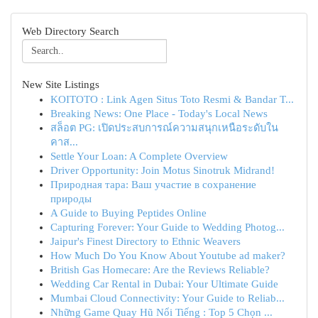
Web Directory Search
New Site Listings
KOITOTO : Link Agen Situs Toto Resmi & Bandar T...
Breaking News: One Place - Today's Local News
สล็อต PG: เปิดประสบการณ์ความสนุกเหนือระดับใน
คาส...
Settle Your Loan: A Complete Overview
Driver Opportunity: Join Motus Sinotruk Midrand!
Природная тара: Ваш участие в сохранение
природы
A Guide to Buying Peptides Online
Capturing Forever: Your Guide to Wedding Photog...
Jaipur's Finest Directory to Ethnic Weavers
How Much Do You Know About Youtube ad maker?
British Gas Homecare: Are the Reviews Reliable?
Wedding Car Rental in Dubai: Your Ultimate Guide
Mumbai Cloud Connectivity: Your Guide to Reliab...
Những Game Quay Hũ Nổi Tiếng : Top 5 Chọn ...