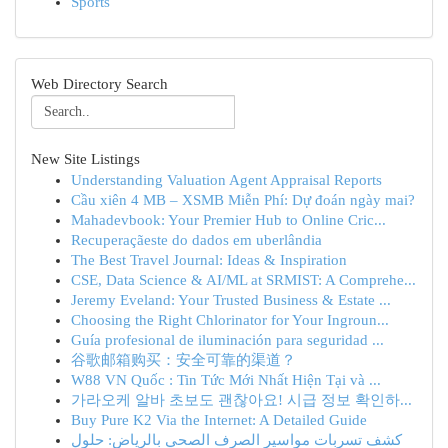
Sports
Web Directory Search
New Site Listings
Understanding Valuation Agent Appraisal Reports
Cầu xiên 4 MB – XSMB Miễn Phí: Dự đoán ngày mai?
Mahadevbook: Your Premier Hub to Online Cric...
Recuperaçãeste do dados em uberlândia
The Best Travel Journal: Ideas & Inspiration
CSE, Data Science & AI/ML at SRMIST: A Comprehe...
Jeremy Eveland: Your Trusted Business & Estate ...
Choosing the Right Chlorinator for Your Ingroun...
Guía profesional de iluminación para seguridad ...
谷歌邮箱购买：安全可靠的渠道？
W88 VN Quốc : Tin Tức Mới Nhất Hiện Tại và ...
가라오케 알바 초보도 괜찮아요! 시급 정보 확인하...
Buy Pure K2 Via the Internet: A Detailed Guide
كشف تسربات مواسير الصرف الصحي بالرياض: حلول