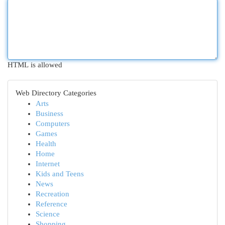
HTML is allowed
Web Directory Categories
Arts
Business
Computers
Games
Health
Home
Internet
Kids and Teens
News
Recreation
Reference
Science
Shopping