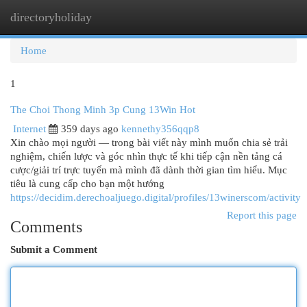
directoryholiday
Togg
navi
Home
1
The Choi Thong Minh 3p Cung 13Win Hot
Internet
359 days ago
kennethy356qqp8
Xin chào mọi người — trong bài viết này mình muốn chia sẻ trải
nghiệm, chiến lược và góc nhìn thực tế khi tiếp cận nền tảng cá
cược/giải trí trực tuyến mà mình đã dành thời gian tìm hiểu. Mục
tiêu là cung cấp cho bạn một hướng
https://decidim.derechoaljuego.digital/profiles/13winerscom/activity
Report this page
Comments
Submit a Comment