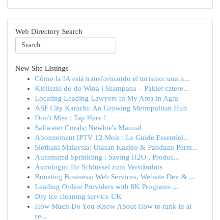
Web Directory Search
New Site Listings
Cómo la IA está transformando el turismo: una n...
Kieliszki do do Wina i Szampana – Pakiet cztere...
Locating Leading Lawyers In My Area in Agra
ASF City Karachi: An Growing Metropolitan Hub
Don't Miss : Tap Here !
Saltwater Corals: Newbie's Manual
Abonnement IPTV 12 Mois : Le Guide Essentiel...
Slotkaki Malaysia: Ulasan Kasino & Panduan Perm...
Automated Sprinkling : Saving H2O , Produc...
Astrologie: Ihr Schlüssel zum Verständnis
Boosting Business: Web Services, Website Dev & ...
Leading Online Providers with 8K Programs ...
Dry ice cleaning service UK
How Much Do You Know About How to rank in ai
se...