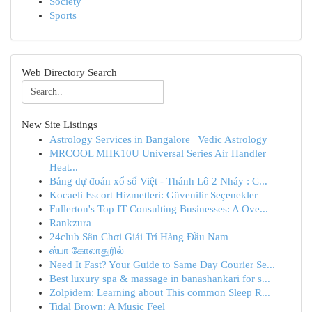
Society
Sports
Web Directory Search
New Site Listings
Astrology Services in Bangalore | Vedic Astrology
MRCOOL MHK10U Universal Series Air Handler
Heat...
Bảng dự đoán xổ số Việt - Thánh Lô 2 Nháy : C...
Kocaeli Escort Hizmetleri: Güvenilir Seçenekler
Fullerton's Top IT Consulting Businesses: A Ove...
Rankzura
24club Sân Chơi Giải Trí Hàng Đầu Nam
ஸ்பா கோலாதுரில்
Need It Fast? Your Guide to Same Day Courier Se...
Best luxury spa & massage in banashankari for s...
Zolpidem: Learning about This common Sleep R...
Tidal Brown: A Music Feel