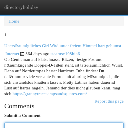
directoryholiday
Togg
navi
Home
1
Uners&auml;ttliches Girl Wird unter freiem Himmel hart gebumst
Internet
364 days ago
stearnsv108bip6
Ob Gentleman auf klatschnasse Ritzen, riesige Pos und
h&auml;ngende Doppel-D-Titten steht, ist tats&auml;chlich Wurst.
Denn auf Nordeuropas bester Hardcore Tube findest Du
daf&uuml;r viele versaute Pornos mit alluring M&auml;dels, die
sich anstandslos knattern lassen. Pretty Latinas haben dauernd
Lust auf hartes nageln. Jemand der dies nicht glauben kann, mag
sich
https://grannytracescrapsandsquares.com/
Report this page
Comments
Submit a Comment