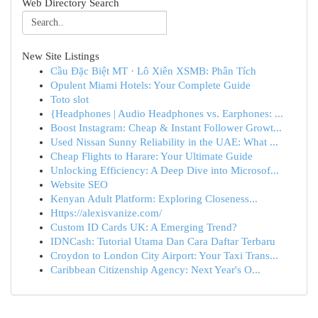
Web Directory Search
New Site Listings
Cầu Đặc Biệt MT · Lô Xiên XSMB: Phân Tích
Opulent Miami Hotels: Your Complete Guide
Toto slot
{Headphones | Audio Headphones vs. Earphones: ...
Boost Instagram: Cheap & Instant Follower Growt...
Used Nissan Sunny Reliability in the UAE: What ...
Cheap Flights to Harare: Your Ultimate Guide
Unlocking Efficiency: A Deep Dive into Microsof...
Website SEO
Kenyan Adult Platform: Exploring Closeness...
Https://alexisvanize.com/
Custom ID Cards UK: A Emerging Trend?
IDNCash: Tutorial Utama Dan Cara Daftar Terbaru
Croydon to London City Airport: Your Taxi Trans...
Caribbean Citizenship Agency: Next Year's O...