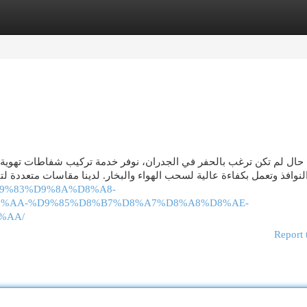
egories
Register
Login
حال لم تكن ترغب بالحفر في الجدران، نوفر خدمة تركيب شفاطات تهوية 
لنوافذ وتعمل بكفاءة عالية لسحب الهواء والبخار. لدينا مقاسات متعدد
1%D9%83%D9%8A%D8%A8-
%AA-%D9%85%D8%B7%D8%A7%D8%A8%D8%AE-
%AA/
Report 