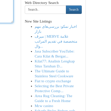
Web Directory Search
Search
New Site Listings
اخبار نمکو: بررسی‌های مهم
بازار
ميرڤ | MERVE علامة
متخصصة في تقديم المراتب
وال...
Jasa Subscriber YouTube:
Cara Kilat & Bergar...
Kilat77: Analisis Lengkap
Situs Taruhan D...
The Ultimate Guide to
Stainless Steel Cookware
Fiat to crypto exchange
Selecting the Best Private
Protective Comp...
Area Rug Cleaning: The
Guide to a Fresh Home
Mcw casino
Scharfe Styles Stehen aufs