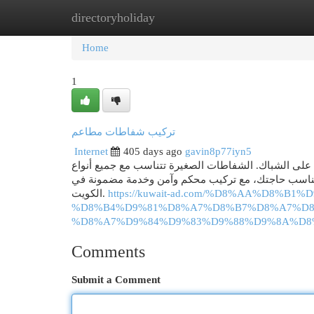
directoryholiday
Home
New Site Listings
Add Site
Cat
Home
1
تركيب شفاطات مطاعم
Internet
405 days ago
gavin8p77iyn5
على الشباك. الشفاطات الصغيرة تتناسب مع جميع أنواع
ة لتناسب حاجتك، مع تركيب محكم وآمن وخدمة مضمونة في
الكويت.
https://kuwait-ad.com/%D8%AA%D8%B
%D8%B4%D9%81%D8%A7%D8%B7%D8%A7%D8
%D8%A7%D9%84%D9%83%D9%88%D9%8A%D8
Comments
Submit a Comment