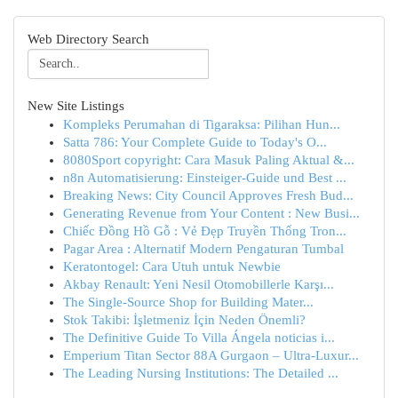
Web Directory Search
New Site Listings
Kompleks Perumahan di Tigaraksa: Pilihan Hun...
Satta 786: Your Complete Guide to Today's O...
8080Sport copyright: Cara Masuk Paling Aktual &...
n8n Automatisierung: Einsteiger-Guide und Best ...
Breaking News: City Council Approves Fresh Bud...
Generating Revenue from Your Content : New Busi...
Chiếc Đồng Hồ Gỗ : Vẻ Đẹp Truyền Thống Tron...
Pagar Area : Alternatif Modern Pengaturan Tumbal
Keratontogel: Cara Utuh untuk Newbie
Akbay Renault: Yeni Nesil Otomobillerle Karşı...
The Single-Source Shop for Building Mater...
Stok Takibi: İşletmeniz İçin Neden Önemli?
The Definitive Guide To Villa Ángela noticias i...
Emperium Titan Sector 88A Gurgaon – Ultra-Luxur...
The Leading Nursing Institutions: The Detailed ...