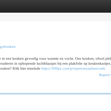
egories
Register
Login
 gebruiken
ie in een keuken gevoelig voor warmte en vocht. Ons keuken, ofwel ple
ulteren in ophopende luchtblaasjes bij een plakfolie op keukenkastjes
 keuken? Klik hier teneinde
https://500px.com/p/espensenzplmercado
Report 