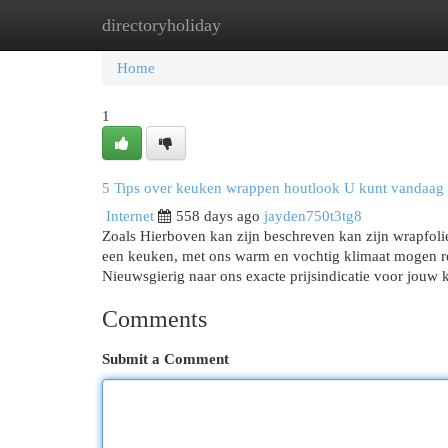
directoryholiday
Home
New Site Listings
Add Site
Cat
Home
1
5 Tips over keuken wrappen houtlook U kunt vandaag
Internet
558 days ago
jayden750t3tg8
Zoals Hierboven kan zijn beschreven kan zijn wrapfol
een keuken, met ons warm en vochtig klimaat mogen res
Nieuwsgierig naar ons exacte prijsindicatie voor jouw
Comments
Submit a Comment