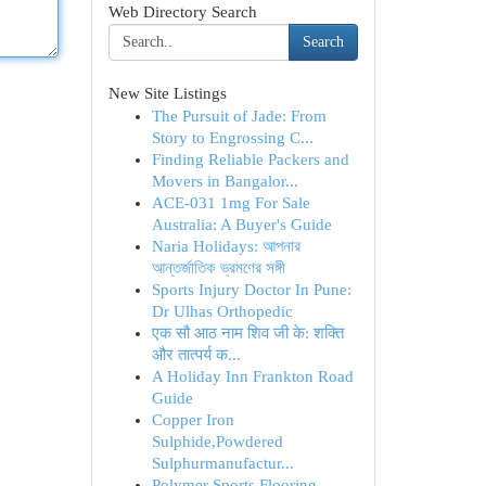
Web Directory Search
Search
New Site Listings
The Pursuit of Jade: From
Story to Engrossing C...
Finding Reliable Packers and
Movers in Bangalor...
ACE-031 1mg For Sale
Australia: A Buyer's Guide
Naria Holidays: আপনার
আন্তর্জাতিক ভ্রমণের সঙ্গী
Sports Injury Doctor In Pune:
Dr Ulhas Orthopedic
एक सौ आठ नाम शिव जी के: शक्ति
और तात्पर्य क...
A Holiday Inn Frankton Road
Guide
Copper Iron
Sulphide,Powdered
Sulphurmanufactur...
Polymer Sports Flooring