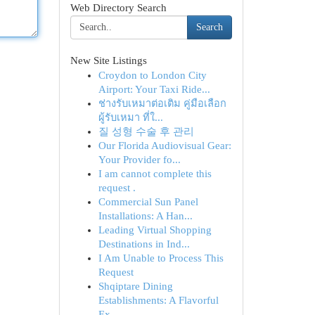
Web Directory Search
Search
New Site Listings
Croydon to London City
Airport: Your Taxi Ride...
ช่างรับเหมาต่อเติม คู่มือเลือก
ผู้รับเหมา ที่ใ...
질 성형 수술 후 관리
Our Florida Audiovisual Gear:
Your Provider fo...
I am cannot complete this
request .
Commercial Sun Panel
Installations: A Han...
Leading Virtual Shopping
Destinations in Ind...
I Am Unable to Process This
Request
Shqiptare Dining
Establishments: A Flavorful
Ex...