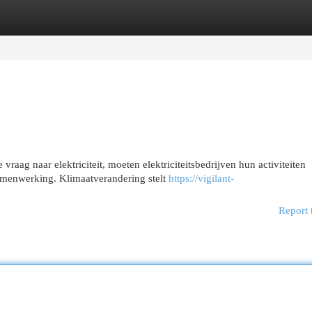
egories
Register
Login
ag naar elektriciteit, moeten elektriciteitsbedrijven hun activiteiten
samenwerking. Klimaatverandering stelt
https://vigilant-
Report 