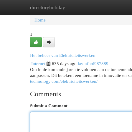
directoryholiday
Home
New Site Listings
Add Site
Cat
Home
1
Het beheer van Elektriciteitswerken
Internet
635 days ago
laytnfbol987889
Om in de komende jaren te voldoen aan de toenemende vra
aanpassen. Dit betekent een toename in innovatie en 
technology.com/elektriciteitswerken/
Comments
Submit a Comment